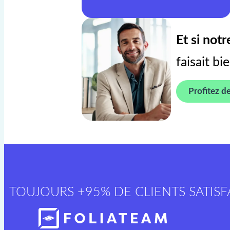
Et si not
faisait bi
Profitez de
TOUJOURS +95% DE CLIENTS SATISFA