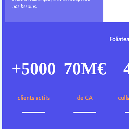
nos besoins.
Foliate
+5000
70M€
clients actifs
de CA
coll