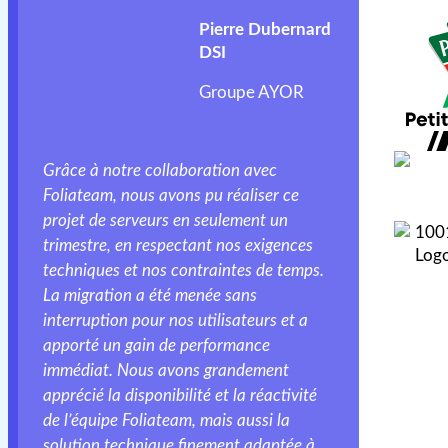
Pierre Dubernard
DSI
Groupe AYOR
Grâce à notre collaboration avec
Foliateam, nous avons pu réaliser ce
projet de serveurs en seulement un
trimestre, en respectant nos exigences
techniques et nos contraintes de temps.
La migration a été menée sans
interruption pour nos utilisateurs et a
apporté un gain de performance
immédiat. Nous avons grandement
apprécié la disponibilité et la réactivité
de l’équipe Foliateam, mais aussi la
solution technique finement adaptée à