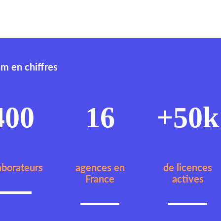
am en chiffres
400
16
+50k
aborateurs
agences en
de licences
France
actives