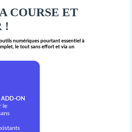
LA COURSE ET
 !
 outils numériques pourtant essentiel à
plet, le tout sans effort et via un
ns ADD-ON
r le
sans
xistants