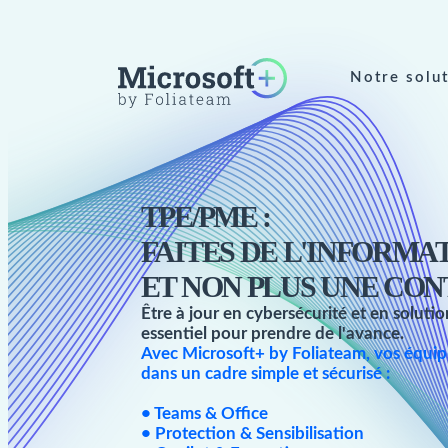
Notre solu
TPE/PME :
FAITES DE L'INFORMA
ET NON PLUS UNE CO
Être à jour en cybersécurité et en soluti
essentiel pour prendre de l'avance.
Avec Microsoft+ by Foliateam, vos équipe
dans un cadre simple et sécurisé :
• Teams & Office
• Protection & Sensibilisation