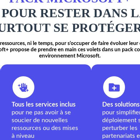
 POUR RESTER DANS 
URTOUT SE PROTÉGER
ressources, ni le temps, pour s’occuper de faire évoluer leur
osoft+ propose de prendre en main ces volets dans un pack com
environnement Microsoft.
Tous les services inclus
Des solutio
pour ne pas avoir à se
pour simplifie
soucier de nouvelles
déploiement 
ressources ou des mises
perturber les
à niveau
partenariats e