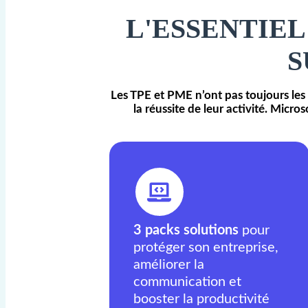
L'ESSENTIEL
S
Les TPE et PME n’ont pas toujours les 
la réussite de leur activité. Micr
3 packs solutions
pour
protéger son entreprise,
améliorer la
communication et
booster la productivité