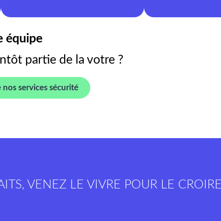
re équipe
entôt partie de la votre ?
 nos services sécurité
ITS, VENEZ LE VIVRE POUR LE CROIR