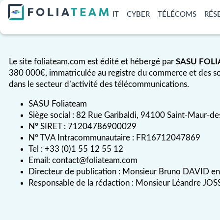
IT
CYBER
TÉLÉCOMS
RÉS
MENTIONS LÉGALES
Le site foliateam.com est édité et hébergé par
SASU FOL
380 000€, immatriculée au registre du commerce et des s
dans le secteur d’activité des télécommunications.
SASU Foliateam
Siège social : 82 Rue Garibaldi, 94100 Saint-Maur-de
N° SIRET : 71204786900029
N° TVA Intracommunautaire : FR16712047869
Tel : +33 (0)1 55 12 55 12
Email: contact@foliateam.com
Directeur de publication : Monsieur Bruno DAVID en 
Responsable de la rédaction : Monsieur Léandre JOS