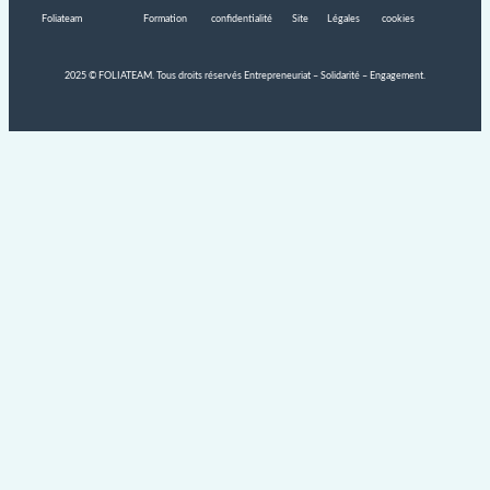
Foliateam
Formation
confidentialité
Site
Légales
cookies
2025 © FOLIATEAM. Tous droits réservés Entrepreneuriat – Solidarité – Engagement.