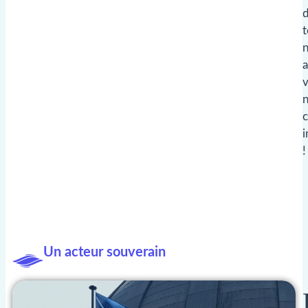
t
v
n
c
i
!
Un acteur souverain