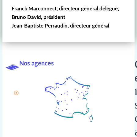
Franck Marconnect, directeur général délégué,
Bruno David, président
Jean-Baptiste Perraudin, directeur général
Nos agences
Foliateam Nord
Foliateam Grand Ouest
Foliateam Paris – Natio
Foliateam Si
Foliateam Grand Ouest
Foliat
Foliateam Grand Ouest
Foliateam Grand Ouest
Foliateam Grand-Oues
Foliat
Folia
Foliateam 
Foliateam Sud Ouest
Foliateam Toulouse
Foliateam Pau