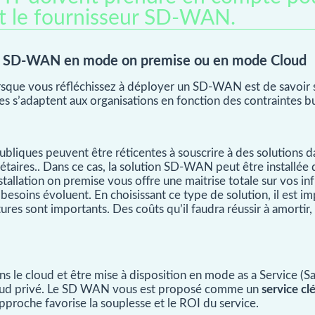
t le fournisseur SD-WAN.
tre SD-WAN en mode on premise ou en mode Cloud
sque vous réfléchissez à déployer un SD-WAN est de savoir s
s’adaptent aux organisations en fonction des contraintes bu
bliques peuvent être réticentes à souscrire à des solutions d
étaires.. Dans ce cas, la solution SD-WAN peut être installée 
allation on premise vous offre une maitrise totale sur vos in
 besoins évoluent. En choisissant ce type de solution, il est i
tures sont importants. Des coûts qu’il faudra réussir à amortir
e cloud et être mise à disposition en mode as a Service (Saa
cloud privé. Le SD WAN vous est proposé comme un
service cl
proche favorise la souplesse et le ROI du service.