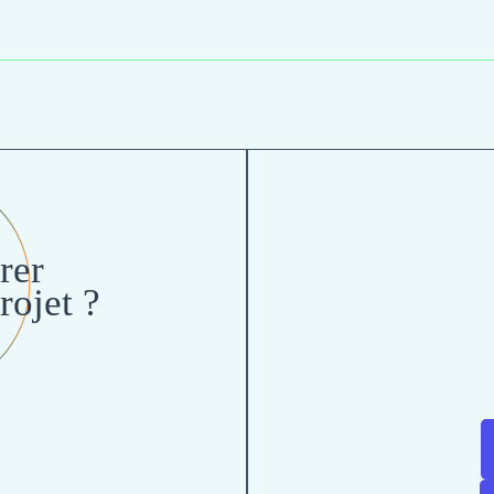
rer
rojet ?