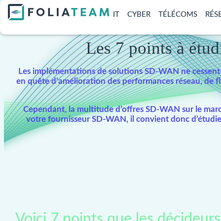
IT
CYBER
TÉLÉCOMS
RÉS
Les 7 points à étu
Les implémentations de solutions SD-WAN ne cessent 
en quête d’amélioration des performances réseau, de fl
Cependant, la multitude d’offres SD-WAN sur le marché
votre fournisseur SD-WAN, il convient donc d’étudier
Voici 7 points que les décideur