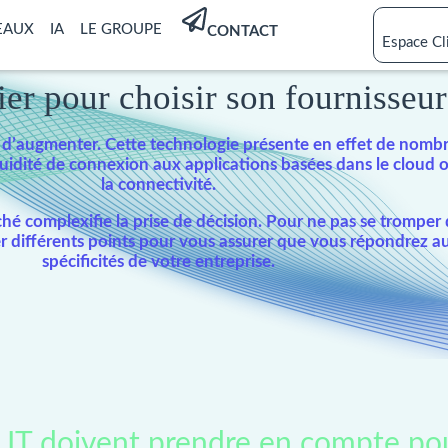
EAUX
IA
LE GROUPE
CONTACT
Espace Cl
dier pour choisir son fourniss
d’augmenter. Cette technologie présente en effet de nombr
uidité de connexion aux applications basées dans le cloud o
la connectivité.
 complexifie la prise de décision. Pour ne pas se tromper d
 différents points pour vous assurer que vous répondrez aux
spécificités de votre entreprise.
s IT doivent prendre en compte pour