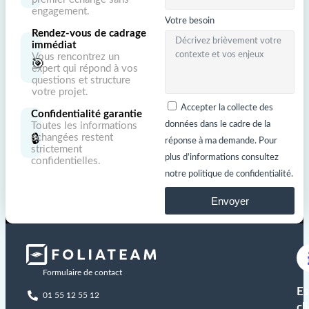
engagement.
Votre besoin
Rendez-vous de cadrage
immédiat
Vous rencontrez un
🎯
expert qui répond à vos
questions et structure
votre projet.
Accepter la collecte des
Confidentialité garantie
données dans le cadre de la
Toutes les informations
🔒
échangées restent
réponse à ma demande. Pour
strictement
plus d’informations consultez
confidentielles.
notre politique de confidentialité.
Envoyer
Formulaire de contact
Es
01 55 12 55 12
cl