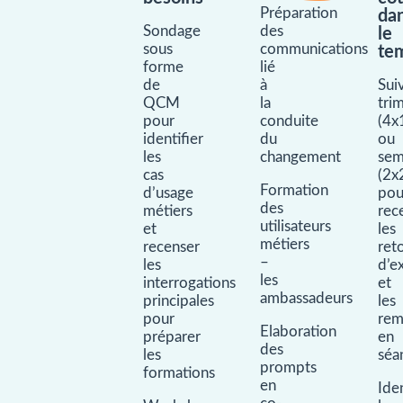
Préparation
da
Sondage
des
le
sous
communications
te
forme
lié
de
à
Sui
QCM
la
trim
pour
conduite
(4x
identifier
du
ou
les
changement
sem
cas
(2x
Formation
d’usage
pou
des
métiers
rec
utilisateurs
et
les
métiers
recenser
ret
–
les
d’e
les
interrogations
et
ambassadeurs
principales
les
pour
rem
Elaboration
préparer
en
des
les
séa
prompts
formations
en
Iden