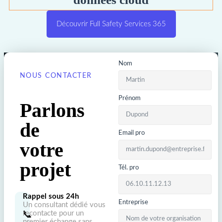
Découvrir Full Safety Services 365
Nom
NOUS CONTACTER
Prénom
Parlons
de
Email pro
votre
projet
Tél. pro
Rappel sous 24h
Entreprise
Un consultant dédié vous
📞
recontacte pour un
premier échange sans