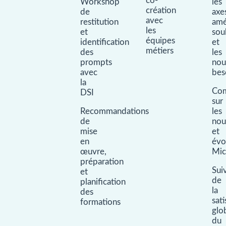
co-
Workshop
les
création
de
axe
avec
restitution
amé
les
et
sou
équipes
identification
et
métiers
des
les
prompts
nou
avec
bes
la
Com
DSI
sur
Recommandations
les
de
nou
mise
et
en
évo
œuvre,
Mic
préparation
Sui
et
de
planification
la
des
sati
formations
glo
du