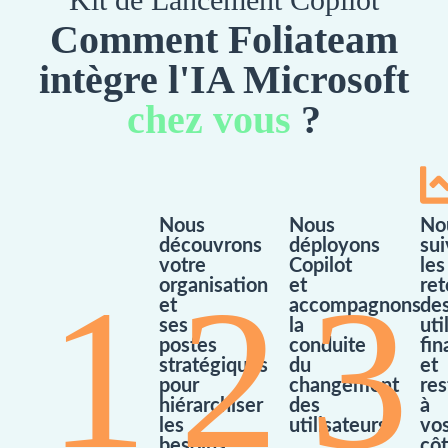
Comment Foliateam
intègre l'IA Microsoft
chez vous
?
Nous
Nous
No
découvrons
déployons
su
votre
Copilot
les
1
2
3
organisation
et
ret
et
accompagnons
de
ses
la
uti
postes
conduite
fin
stratégiques
du
et
pour
changement
res
hiérarchiser
des
à
les
utilisateurs
vo
besoins
cô