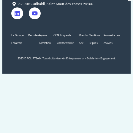
82 Rue Garibaldi, Saint-Maur-des-Fossés 94100
Le Groupe
Recrutement
Espace
CGV
Politique de
Plan du
Mentions
Paramètre des
Foliateam
Formation
confidentialité
Site
Légales
cookies
2025 © FOLIATEAM. Tous droits réservés Entrepreneuriat – Solidarité – Engagement.