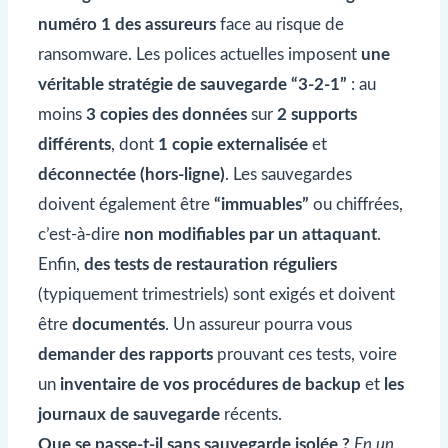
numéro 1 des assureurs
face au risque de
ransomware. Les polices actuelles imposent
une
véritable stratégie de sauvegarde “3-2-1”
: au
moins
3 copies des données
sur
2 supports
différents
, dont
1 copie externalisée
et
déconnectée (hors-ligne)
. Les sauvegardes
doivent également être
“immuables”
ou chiffrées,
c’est-à-dire
non modifiables par un attaquant
.
Enfin,
des tests de restauration réguliers
(typiquement trimestriels) sont exigés et doivent
être
documentés
. Un assureur pourra vous
demander des rapports
prouvant ces tests, voire
un
inventaire de vos procédures de backup
et
les
journaux de sauvegarde
récents.
Que se passe-t-il sans sauvegarde isolée ?
En un